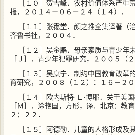
［１０］贺雪峰．农村价值体系严重
报，２０１４－０６－２４（１４）．
［１１］张霭堂．颜之推全集译著（
齐鲁书社，２００４．
［１２］吴金鹏．母亲素质与青少年
［Ｊ］．青少年犯罪研究，２００５（２
［１３］吴康宁．制约中国教育改革
育研究，２００８（１２）：１６－２０
［１４］欧内斯特·Ｌ·博耶．关于美
［Ｍ］．涂艳国，方彤，译．北京：教育
２：２２．
［１５］阿德勒．儿童的人格形成及