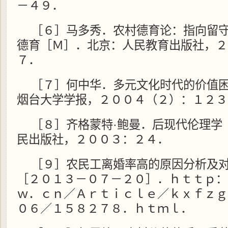
－４９．
［６］马多秀．农村德育论：指向留
德育［Ｍ］．北京：人民教育出版社，２
７．
［７］何中华．多元文化时代的价值
烟台大学学报，２００４（２）：１２３
［８］齐格蒙特·鲍曼．后现代伦理学
民出版社，２００３：２４．
［９］农民工离婚率高的原因分析及
［２０１３－０７－２０］．ｈｔｔｐ：
ｗ．ｃｎ／Ａｒｔｉｃｌｅ／ｋｘｆｚｇ
０６／１５８２７８．ｈｔｍｌ．