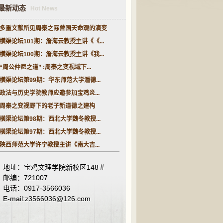
最新动态
Hot News
多重文献所见周秦之际曾国天命观的演变
横渠论坛101期：詹海云教授主讲《《...
横渠论坛100期：詹海云教授主讲《我...
“周公仲尼之道” :周秦之变视域下...
横渠论坛第99期：华东师范大学潘德...
政法与历史学院教师应邀参加宝鸡炎...
周秦之变视野下的老子新道德之建构
横渠论坛第98期：西北大学魏冬教授...
横渠论坛第97期：西北大学魏冬教授...
陕西师范大学许宁教授主讲《南大吉...
地址：宝鸡文理学院新校区148＃
邮编：721007
电话：0917-3566036
E-mail:z3566036@126.com