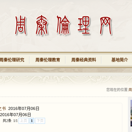
周秦伦理研究
周秦伦理教育
周秦经典资料
基地简介
您现在的位置:
周
之书
2016年07月06日
2016年07月06日
共2条
1/1
上页
1
下页