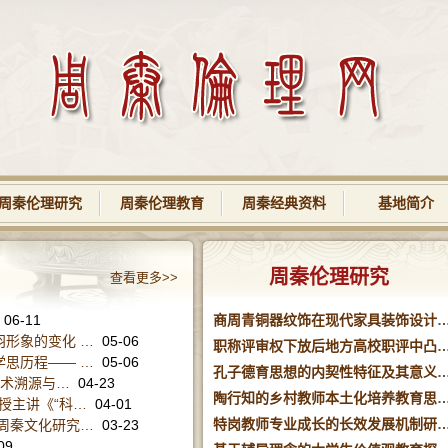
周秦伦理研究
周秦伦理教育
周秦经典资料
基地简介
周秦伦理研究
查看更多>>
06-11
商周青铜器纹饰在现代家具装饰
羽形象的变化 …
05-06
职称评审权下放后地方高校职评
学思历程—— …
05-06
孔子德育思想的内契性特征及其
学术溯源与…
04-23
陶行知的乡村教师本土化培养教
授主讲《“科…
04-01
特岗教师专业成长的长效发展
周秦文化研究…
03-23
09