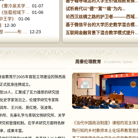
基于辅导理念的大学生价值观
讲《曹冷泉关学…
01-07
试析商代以“德”“富”“福”为内...
讲《张载视域下…
01-06
论西汉丝绸之路的护卫者———
中王学》
01-06
基于微信平台的大学历史教学混
性
12-30
 ———布 …
12-23
互联网金融背景下混合教学模式
周秦伦理教育
Academic Salon
教育厅2005年首批立项建设的陕西高
月正式批准挂牌成立。
18人，汇聚成了实力雄厚的研究团
化史学家张岂之、伦理学研究专家陈
润年、王兴尚、景红艳、张波等。
所、先秦礼学与青铜文明研究所、关学
《当代中国政治制度》课程的双主体
研究和管理机制。在学术研究方面特色鲜
陶行知的乡村教师本土化培养教育思
承，成果丰富。