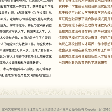
基于辅导理念的大学生价值观教育探
他科研项目60余项，发表核心以上期刊
农村中小学生价值观教育的现实困境
西省教学成果一等奖1项，获陕西省哲学社
基于微信平台的大学历史教学混合模
果奖11项，6部隶属于《关学文库》丛
互联网金融背景下混合教学模式提升
年以来，定期举办“周秦伦理文化与现代道
互联网视域下高校思政教育课程的改
渠论坛、学术沙龙等。并且与宝鸡青铜器
高校思想政治教育存在问题与解决策
美国佛罗里达大学、韩国庆北大学、大
情境教学模式在高校公选课中的应用
术交流与合作，在国内外产生了广泛影
刍议在高校创新人才培养工作中思想
育人的理论研究与教学工作，为全校本科
社会热点问题在高校思政教育工作中
听课学生达5万余人次，形成了鲜明的人
高校思想政治教育和创新型人才培养
认为“在人才培养中注意吸收以周秦文化
当前思想政治教育的哲学基础研究
实施人文素质和科学素质教育”。
设，参与本地区中华石鼓阁、周礼城等项
鸡打造成为“彰显华夏文明的基地”做出了
宝鸡文理学院 周秦伦理文化与现代道德价值研究中心 版权所有 Copyright (c) 2016