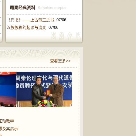
教育探究
周秦经典资料
Scholars corpus
西域都护
《尚书》——上古帝王之书
07/06
合模...
汉族族称的起源与流变
07/06
提升...
查看更多>>
互动教学
想及其启示