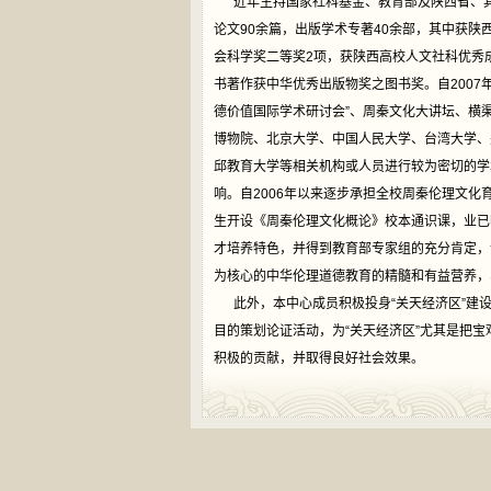
近年主持国家社科基金、教育部及陕西省、其
论文90余篇，出版学术专著40余部，其中获陕
会科学奖二等奖2项，获陕西高校人文社科优秀成
书著作获中华优秀出版物奖之图书奖。自2007
德价值国际学术研讨会”、周秦文化大讲坛、横
博物院、北京大学、中国人民大学、台湾大学、
邱教育大学等相关机构或人员进行较为密切的学
响。自2006年以来逐步承担全校周秦伦理文化
生开设《周秦伦理文化概论》校本通识课，业已
才培养特色，并得到教育部专家组的充分肯定，
为核心的中华伦理道德教育的精髓和有益营养，
此外，本中心成员积极投身“关天经济区”建
目的策划论证活动，为“关天经济区”尤其是把宝
积极的贡献，并取得良好社会效果。