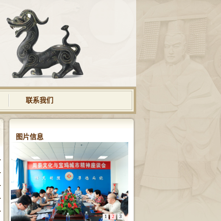
联系我们
图片信息
设计...
中凸...
意义发微
育思...
机制研究
1
2
3